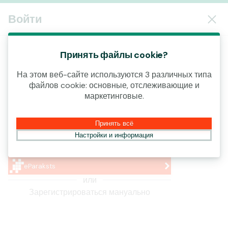
Войти
Войти
Главная
Принять файлы cookie?
Бонусное предложение доступно
только новым клиентам.
На этом веб-сайте используются 3 различных типа
файлов cookie: основные, отслеживающие и
ЭКСКЛЮЗИВ!
Сделай депозит 20 € и сыграй
маркетинговые.
50 раундов, чтобы получить
Крути вместе с Ху и забирай золотые выигрыши!
реальных денег
5 € реальных денег!
Принять всё
Войти или зарегистрироваться
Играть
Настройки и информация
Smart-ID
eParaksts
В тренде
или
Blue Star
Hell Hot 40
Sweet Bo
Зарегистрироваться мануально