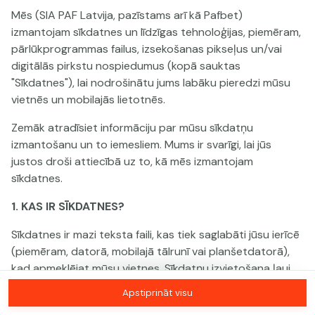
Mēs (SIA PAF Latvija, pazīstams arī kā Pafbet)
izmantojam sīkdatnes un līdzīgas tehnoloģijas, piemēram,
Šai spēlei nav pieejama demo versija. Lūdzu,
pārlūkprogrammas failus, izsekošanas pikseļus un/vai
pieslēdzies, lai spēlētu ar īstu naudu.
digitālās pirkstu nospiedumus (kopā sauktas
"Sīkdatnes"), lai nodrošinātu jums labāku pieredzi mūsu
Pieslēgties
vietnēs un mobilajās lietotnēs.
Zemāk atradīsiet informāciju par mūsu sīkdatņu
izmantošanu un to iemesliem. Mums ir svarīgi, lai jūs
justos droši attiecībā uz to, kā mēs izmantojam
sīkdatnes.
1. KAS IR SĪKDATNES?
Sīkdatnes ir mazi teksta faili, kas tiek saglabāti jūsu ierīcē
(piemēram, datorā, mobilajā tālrunī vai planšetdatorā),
kad apmeklējat mūsu vietnes. Sīkdatņu izvietošana ļauj
mums jūs atpazīt un saprast, kā jūs izmantojat mūsu
Apstiprināt visu
vietnes, kas palīdz mums uzlabot jūsu pieredzi un