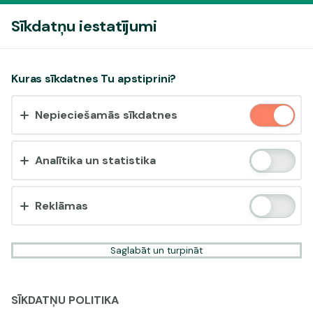
Pieslēgties
Sīkdatņu iestatījumi
Vai pieņemt sīkdatnes?
Kuras sīkdatnes Tu apstiprini?
Šī vietne izmanto 3 dažādu veidu sīkdatnes: obligāti
Nepieciešamās sīkdatnes
nepieciešamās, analītikas un statistikas, reklāmas.
Apstiprināt visu
Analītika un statistika
Iestatījumi un informācija
Reklāmas
Saglabāt un turpināt
SĪKDATŅU POLITIKA