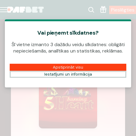
Pieslēgties
Vai pieņemt sīkdatnes?
Šī vietne izmanto 3 dažādu veidu sīkdatnes: obligāti
nepieciešamās, analītikas un statistikas, reklāmas.
Apstiprināt visu
Iestatījumi un informācija