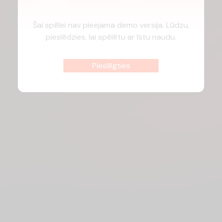
Šai spēlei nav pieejama demo versija. Lūdzu,
pieslēdzies, lai spēlētu ar īstu naudu.
Pieslēgties