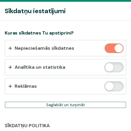
Pieslēgties
Sīkdatņu iestatījumi
Vai pieņemt sīkdatnes?
Kuras sīkdatnes Tu apstiprini?
Šī vietne izmanto 3 dažādu veidu sīkdatnes: obligāti
Nepieciešamās sīkdatnes
nepieciešamās, analītikas un statistikas, reklāmas.
Apstiprināt visu
Analītika un statistika
Iestatījumi un informācija
Reklāmas
Saglabāt un turpināt
SĪKDATŅU POLITIKA