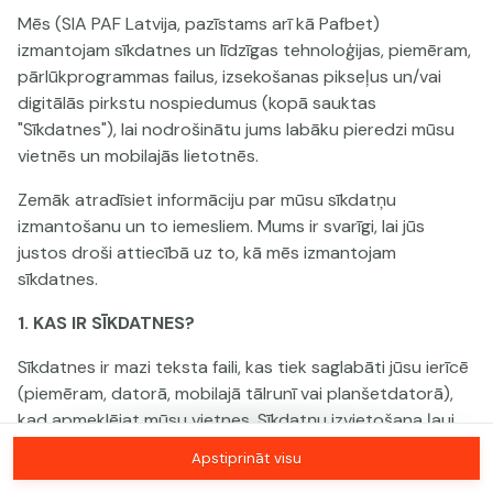
Mēs (SIA PAF Latvija, pazīstams arī kā Pafbet)
izmantojam sīkdatnes un līdzīgas tehnoloģijas, piemēram,
Šai spēlei nav pieejama demo versija. Lūdzu,
pārlūkprogrammas failus, izsekošanas pikseļus un/vai
pieslēdzies, lai spēlētu ar īstu naudu.
digitālās pirkstu nospiedumus (kopā sauktas
"Sīkdatnes"), lai nodrošinātu jums labāku pieredzi mūsu
Pieslēgties
vietnēs un mobilajās lietotnēs.
Zemāk atradīsiet informāciju par mūsu sīkdatņu
izmantošanu un to iemesliem. Mums ir svarīgi, lai jūs
justos droši attiecībā uz to, kā mēs izmantojam
sīkdatnes.
1. KAS IR SĪKDATNES?
Sīkdatnes ir mazi teksta faili, kas tiek saglabāti jūsu ierīcē
(piemēram, datorā, mobilajā tālrunī vai planšetdatorā),
kad apmeklējat mūsu vietnes. Sīkdatņu izvietošana ļauj
mums jūs atpazīt un saprast, kā jūs izmantojat mūsu
Apstiprināt visu
vietnes, kas palīdz mums uzlabot jūsu pieredzi un