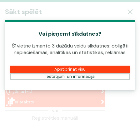
Pieslēgties
Sākt spēlēt
Vai pieņemt sīkdatnes?
Piedāvājums ir pieejams tikai jaunajiem
spēlētājiem.
Šī vietne izmanto 3 dažādu veidu sīkdatnes: obligāti
nepieciešamās, analītikas un statistikas, reklāmas.
Iemaksā 20 € un spēlē 50
griezienus lai saņemtu balvu
reāla nauda
5 € reāla nauda!
Apstiprināt visu
Iestatījumi un informācija
Pieslēgties vai reģistrēties
Smart-ID
eParaksts
vai
Reģistrēties manuāli