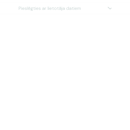
Pieslēgties ar lietotāja datiem
Šai spēlei nav pieejama demo versija. Lūdzu,
pieslēdzies, lai spēlētu ar īstu naudu.
Pieslēgties