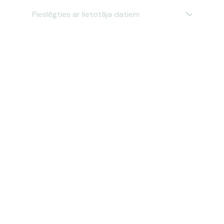
Pieslēgties ar lietotāja datiem
Šai spēlei nav pieejama demo versija. Lūdzu,
pieslēdzies, lai spēlētu ar īstu naudu.
Pieslēgties