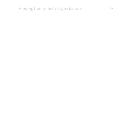
Pieslēgties ar lietotāja datiem
Šai spēlei nav pieejama demo versija. Lūdzu,
pieslēdzies, lai spēlētu ar īstu naudu.
Pieslēgties