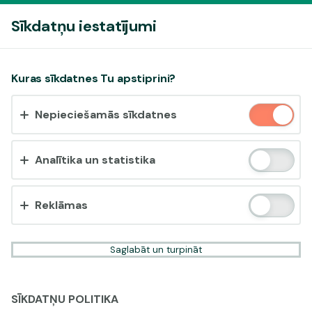
Pieslēgties
Sīkdatņu iestatījumi
Vai pieņemt sīkdatnes?
Kuras sīkdatnes Tu apstiprini?
Šī vietne izmanto 3 dažādu veidu sīkdatnes: obligāti
Nepieciešamās sīkdatnes
nepieciešamās, analītikas un statistikas, reklāmas.
Apstiprināt visu
Analītika un statistika
Iestatījumi un informācija
Reklāmas
Saglabāt un turpināt
SĪKDATŅU POLITIKA