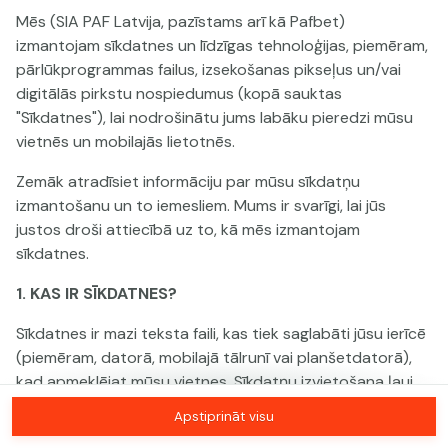
Mēs (SIA PAF Latvija, pazīstams arī kā Pafbet)
izmantojam sīkdatnes un līdzīgas tehnoloģijas, piemēram,
Šai spēlei nav pieejama demo versija. Lūdzu,
pārlūkprogrammas failus, izsekošanas pikseļus un/vai
pieslēdzies, lai spēlētu ar īstu naudu.
digitālās pirkstu nospiedumus (kopā sauktas
"Sīkdatnes"), lai nodrošinātu jums labāku pieredzi mūsu
Pieslēgties
vietnēs un mobilajās lietotnēs.
Zemāk atradīsiet informāciju par mūsu sīkdatņu
izmantošanu un to iemesliem. Mums ir svarīgi, lai jūs
justos droši attiecībā uz to, kā mēs izmantojam
sīkdatnes.
1. KAS IR SĪKDATNES?
Sīkdatnes ir mazi teksta faili, kas tiek saglabāti jūsu ierīcē
(piemēram, datorā, mobilajā tālrunī vai planšetdatorā),
kad apmeklējat mūsu vietnes. Sīkdatņu izvietošana ļauj
mums jūs atpazīt un saprast, kā jūs izmantojat mūsu
Apstiprināt visu
vietnes, kas palīdz mums uzlabot jūsu pieredzi un