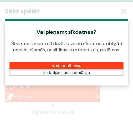
Pieslēgties
Sākt spēlēt
Vai pieņemt sīkdatnes?
Piedāvājums ir pieejams tikai jaunajiem
spēlētājiem.
Šī vietne izmanto 3 dažādu veidu sīkdatnes: obligāti
nepieciešamās, analītikas un statistikas, reklāmas.
Iemaksā 20 € un spēlē 50
griezienus lai saņemtu balvu
reāla nauda
5 € reāla nauda!
Apstiprināt visu
Iestatījumi un informācija
Pieslēgties vai reģistrēties
Smart-ID
eParaksts
vai
Reģistrēties manuāli