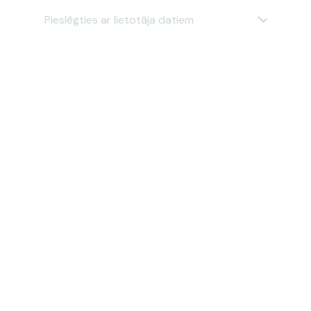
Pieslēgties ar lietotāja datiem
Šai spēlei nav pieejama demo versija. Lūdzu,
pieslēdzies, lai spēlētu ar īstu naudu.
Pieslēgties