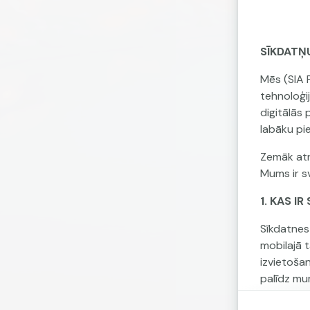
SĪKDATŅ
Mēs (SIA 
tehnoloģi
digitālās
labāku pi
Zemāk atr
Mums ir sv
1. KAS I
Sīkdatnes 
mobilajā 
izvietoša
palīdz mu
pielāgots