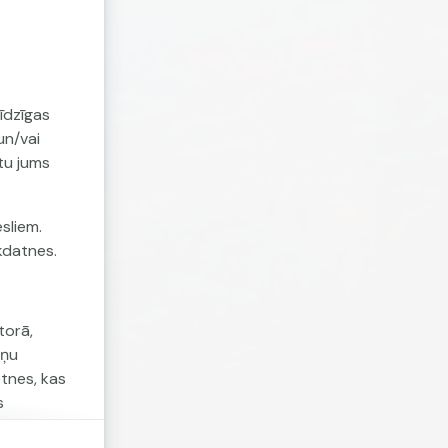
īdzīgas
un/vai
tu jums
sliem.
īkdatnes.
torā,
tņu
etnes, kas
s