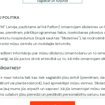
Saglabāt un turpināt
U POLITIKA
Šai spēlei nav pieejama demo versija. Lūdzu,
PAF Latvija, pazīstams arī kā Pafbet) izmantojam sīkdatnes un l
pieslēdzies, lai spēlētu ar īstu naudu.
jas, piemēram, pārlūkprogrammas failus, izsekošanas pikseļus 
 pirkstu nospiedumus (kopā sauktas "Sīkdatnes"), lai nodrošinā
Pieslēgties
eredzi mūsu vietnēs un mobilajās lietotnēs.
adīsiet informāciju par mūsu sīkdatņu izmantošanu un to ieme
arīgi, lai jūs justos droši attiecībā uz to, kā mēs izmantojam s
R SĪKDATNES?
ir mazi teksta faili, kas tiek saglabāti jūsu ierīcē (piemēram, da
tālrunī vai planšetdatorā), kad apmeklējat mūsu vietnes. Sīkda
na ļauj mums jūs atpazīt un saprast, kā jūs izmantojat mūsu vi
ms uzlabot jūsu pieredzi un piedāvāt personalizētu saturu, ka
 jūsu vēlmēm.