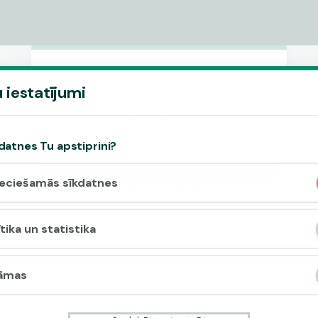
Vai pieņemt sīkdatnes?
 iestatījumi
Šī vietne izmanto 3 dažādu veidu sīkdatnes:
obligāti nepieciešamās, analītikas un
statistikas, reklāmas.
datnes Tu apstiprini?
Apstiprināt visu
eciešamās sīkdatnes
Iestatījumi un informācija
tika un statistika
āmas