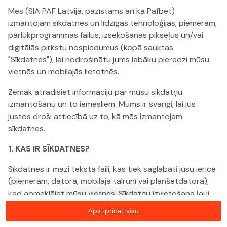
Mēs (SIA PAF Latvija, pazīstams arī kā Pafbet)
izmantojam sīkdatnes un līdzīgas tehnoloģijas, piemēram,
Šai spēlei nav pieejama demo versija. Lūdzu,
pārlūkprogrammas failus, izsekošanas pikseļus un/vai
pieslēdzies, lai spēlētu ar īstu naudu.
digitālās pirkstu nospiedumus (kopā sauktas
"Sīkdatnes"), lai nodrošinātu jums labāku pieredzi mūsu
Pieslēgties
vietnēs un mobilajās lietotnēs.
Zemāk atradīsiet informāciju par mūsu sīkdatņu
izmantošanu un to iemesliem. Mums ir svarīgi, lai jūs
justos droši attiecībā uz to, kā mēs izmantojam
sīkdatnes.
1. KAS IR SĪKDATNES?
Sīkdatnes ir mazi teksta faili, kas tiek saglabāti jūsu ierīcē
(piemēram, datorā, mobilajā tālrunī vai planšetdatorā),
kad apmeklējat mūsu vietnes. Sīkdatņu izvietošana ļauj
mums jūs atpazīt un saprast, kā jūs izmantojat mūsu
Apstiprināt visu
vietnes, kas palīdz mums uzlabot jūsu pieredzi un