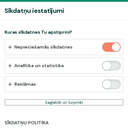
Pieslēgties
Sīkdatņu iestatījumi
Vai pieņemt sīkdatnes?
Kuras sīkdatnes Tu apstiprini?
Šī vietne izmanto 3 dažādu veidu sīkdatnes: obligāti
Nepieciešamās sīkdatnes
nepieciešamās, analītikas un statistikas, reklāmas.
Apstiprināt visu
Analītika un statistika
Iestatījumi un informācija
Reklāmas
Saglabāt un turpināt
SĪKDATŅU POLITIKA