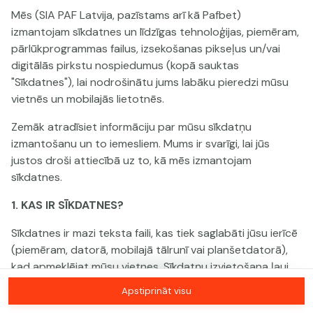
Mēs (SIA PAF Latvija, pazīstams arī kā Pafbet)
izmantojam sīkdatnes un līdzīgas tehnoloģijas, piemēram,
Šai spēlei nav pieejama demo versija. Lūdzu,
pārlūkprogrammas failus, izsekošanas pikseļus un/vai
pieslēdzies, lai spēlētu ar īstu naudu.
digitālās pirkstu nospiedumus (kopā sauktas
"Sīkdatnes"), lai nodrošinātu jums labāku pieredzi mūsu
Pieslēgties
vietnēs un mobilajās lietotnēs.
Zemāk atradīsiet informāciju par mūsu sīkdatņu
izmantošanu un to iemesliem. Mums ir svarīgi, lai jūs
justos droši attiecībā uz to, kā mēs izmantojam
sīkdatnes.
1. KAS IR SĪKDATNES?
Sīkdatnes ir mazi teksta faili, kas tiek saglabāti jūsu ierīcē
(piemēram, datorā, mobilajā tālrunī vai planšetdatorā),
kad apmeklējat mūsu vietnes. Sīkdatņu izvietošana ļauj
mums jūs atpazīt un saprast, kā jūs izmantojat mūsu
Apstiprināt visu
vietnes, kas palīdz mums uzlabot jūsu pieredzi un