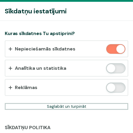
Pieslēgties
Sīkdatņu iestatījumi
Vai pieņemt sīkdatnes?
Kuras sīkdatnes Tu apstiprini?
Šī vietne izmanto 3 dažādu veidu sīkdatnes: obligāti
Nepieciešamās sīkdatnes
nepieciešamās, analītikas un statistikas, reklāmas.
Apstiprināt visu
Analītika un statistika
Iestatījumi un informācija
Reklāmas
Saglabāt un turpināt
SĪKDATŅU POLITIKA