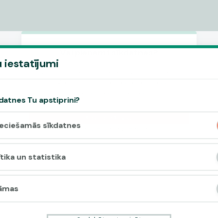
Vai pieņemt sīkdatnes?
 iestatījumi
Šī vietne izmanto 3 dažādu veidu sīkdatnes:
obligāti nepieciešamās, analītikas un
statistikas, reklāmas.
datnes Tu apstiprini?
Apstiprināt visu
eciešamās sīkdatnes
Iestatījumi un informācija
tika un statistika
āmas