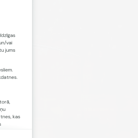
īdzīgas
un/vai
tu jums
sliem.
īkdatnes.
torā,
tņu
etnes, kas
s