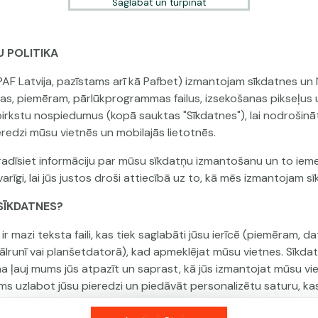
Saglabāt un turpināt
U POLITIKA
Šai spēlei nav pieejama demo versija. Lūdzu,
PAF Latvija, pazīstams arī kā Pafbet) izmantojam sīkdatnes un l
pieslēdzies, lai spēlētu ar īstu naudu.
jas, piemēram, pārlūkprogrammas failus, izsekošanas pikseļus 
 pirkstu nospiedumus (kopā sauktas "Sīkdatnes"), lai nodrošinā
Pieslēgties
eredzi mūsu vietnēs un mobilajās lietotnēs.
adīsiet informāciju par mūsu sīkdatņu izmantošanu un to ieme
arīgi, lai jūs justos droši attiecībā uz to, kā mēs izmantojam s
R SĪKDATNES?
ir mazi teksta faili, kas tiek saglabāti jūsu ierīcē (piemēram, da
tālrunī vai planšetdatorā), kad apmeklējat mūsu vietnes. Sīkda
na ļauj mums jūs atpazīt un saprast, kā jūs izmantojat mūsu vi
ms uzlabot jūsu pieredzi un piedāvāt personalizētu saturu, ka
 jūsu vēlmēm.