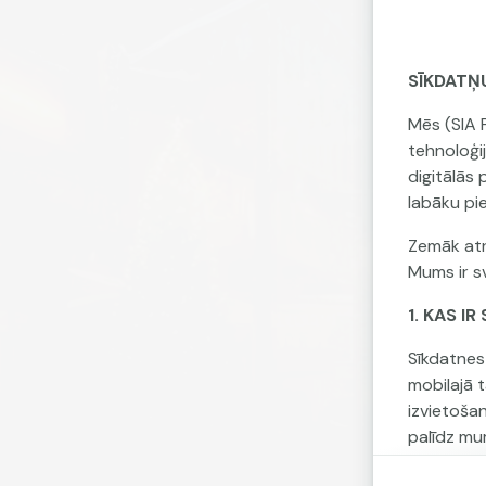
SĪKDATŅ
Mēs (SIA 
tehnoloģi
digitālās
labāku pi
Zemāk atr
Mums ir sv
1. KAS I
Sīkdatnes 
mobilajā 
izvietoša
palīdz mu
pielāgots