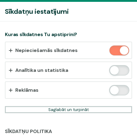
Pieslēgties
Sīkdatņu iestatījumi
Vai pieņemt sīkdatnes?
Kuras sīkdatnes Tu apstiprini?
Šī vietne izmanto 3 dažādu veidu sīkdatnes: obligāti
Nepieciešamās sīkdatnes
nepieciešamās, analītikas un statistikas, reklāmas.
Apstiprināt visu
Analītika un statistika
Iestatījumi un informācija
Reklāmas
Saglabāt un turpināt
SĪKDATŅU POLITIKA