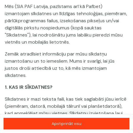
Mēs (SIA PAF Latvija, pazīstams arī kā Pafbet)
izmantojam sīkdatnes un līdzīgas tehnoloģijas, piemēram,
Šai spēlei nav pieejama demo versija. Lūdzu,
pārlūkprogrammas failus, izsekošanas pikseļus un/vai
pieslēdzies, lai spēlētu ar īstu naudu.
digitālās pirkstu nospiedumus (kopā sauktas
"Sīkdatnes"), lai nodrošinātu jums labāku pieredzi mūsu
Pieslēgties
vietnēs un mobilajās lietotnēs.
Zemāk atradīsiet informāciju par mūsu sīkdatņu
izmantošanu un to iemesliem. Mums ir svarīgi, lai jūs
justos droši attiecībā uz to, kā mēs izmantojam
sīkdatnes.
1. KAS IR SĪKDATNES?
Sīkdatnes ir mazi teksta faili, kas tiek saglabāti jūsu ierīcē
(piemēram, datorā, mobilajā tālrunī vai planšetdatorā),
kad apmeklējat mūsu vietnes. Sīkdatņu izvietošana ļauj
mums jūs atpazīt un saprast, kā jūs izmantojat mūsu
Apstiprināt visu
vietnes, kas palīdz mums uzlabot jūsu pieredzi un