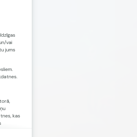
īdzīgas
un/vai
tu jums
sliem.
īkdatnes.
torā,
tņu
etnes, kas
s