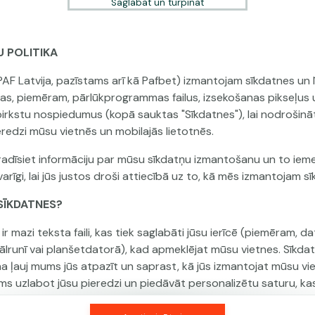
Saglabāt un turpināt
U POLITIKA
Šai spēlei nav pieejama demo versija. Lūdzu,
PAF Latvija, pazīstams arī kā Pafbet) izmantojam sīkdatnes un l
pieslēdzies, lai spēlētu ar īstu naudu.
jas, piemēram, pārlūkprogrammas failus, izsekošanas pikseļus 
 pirkstu nospiedumus (kopā sauktas "Sīkdatnes"), lai nodrošinā
Pieslēgties
eredzi mūsu vietnēs un mobilajās lietotnēs.
adīsiet informāciju par mūsu sīkdatņu izmantošanu un to ieme
arīgi, lai jūs justos droši attiecībā uz to, kā mēs izmantojam s
R SĪKDATNES?
ir mazi teksta faili, kas tiek saglabāti jūsu ierīcē (piemēram, da
tālrunī vai planšetdatorā), kad apmeklējat mūsu vietnes. Sīkda
na ļauj mums jūs atpazīt un saprast, kā jūs izmantojat mūsu vi
ms uzlabot jūsu pieredzi un piedāvāt personalizētu saturu, ka
 jūsu vēlmēm.