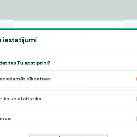
Vai pieņemt sīkdatnes?
 iestatījumi
Šī vietne izmanto 3 dažādu veidu sīkdatnes:
obligāti nepieciešamās, analītikas un
statistikas, reklāmas.
datnes Tu apstiprini?
Apstiprināt visu
eciešamās sīkdatnes
Iestatījumi un informācija
tika un statistika
āmas