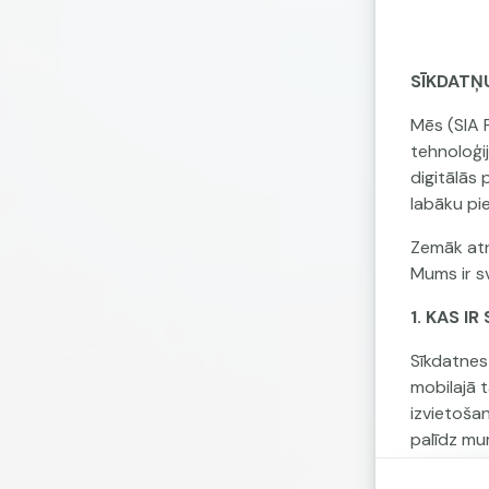
SĪKDATŅ
Mēs (SIA 
tehnoloģi
digitālās
labāku pi
Zemāk atr
Mums ir sv
1. KAS I
Sīkdatnes 
mobilajā 
izvietoša
palīdz mu
pielāgots