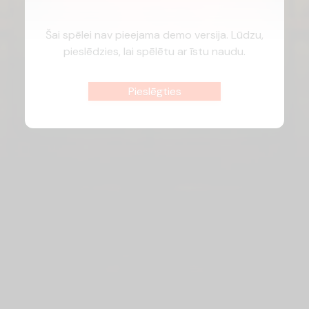
Šai spēlei nav pieejama demo versija. Lūdzu,
pieslēdzies, lai spēlētu ar īstu naudu.
Pieslēgties