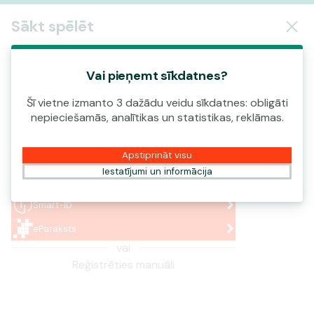
Pieslēgties
Sākt spēlēt
Vai pieņemt sīkdatnes?
Piedāvājums ir pieejams tikai jaunajiem
spēlētājiem.
Šī vietne izmanto 3 dažādu veidu sīkdatnes: obligāti
nepieciešamās, analītikas un statistikas, reklāmas.
Iemaksā 20 € un spēlē 50
griezienus lai saņemtu balvu
reāla nauda
5 € reāla nauda!
Apstiprināt visu
Iestatījumi un informācija
Pieslēgties vai reģistrēties
Smart-ID
eParaksts
vai
Reģistrēties manuāli