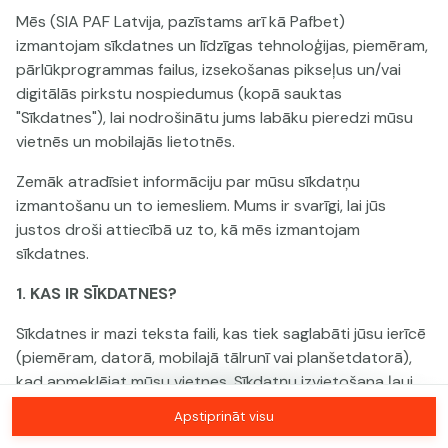
Mēs (SIA PAF Latvija, pazīstams arī kā Pafbet)
izmantojam sīkdatnes un līdzīgas tehnoloģijas, piemēram,
Šai spēlei nav pieejama demo versija. Lūdzu,
pārlūkprogrammas failus, izsekošanas pikseļus un/vai
pieslēdzies, lai spēlētu ar īstu naudu.
digitālās pirkstu nospiedumus (kopā sauktas
"Sīkdatnes"), lai nodrošinātu jums labāku pieredzi mūsu
Pieslēgties
vietnēs un mobilajās lietotnēs.
Zemāk atradīsiet informāciju par mūsu sīkdatņu
izmantošanu un to iemesliem. Mums ir svarīgi, lai jūs
justos droši attiecībā uz to, kā mēs izmantojam
sīkdatnes.
1. KAS IR SĪKDATNES?
Sīkdatnes ir mazi teksta faili, kas tiek saglabāti jūsu ierīcē
(piemēram, datorā, mobilajā tālrunī vai planšetdatorā),
kad apmeklējat mūsu vietnes. Sīkdatņu izvietošana ļauj
mums jūs atpazīt un saprast, kā jūs izmantojat mūsu
Apstiprināt visu
vietnes, kas palīdz mums uzlabot jūsu pieredzi un