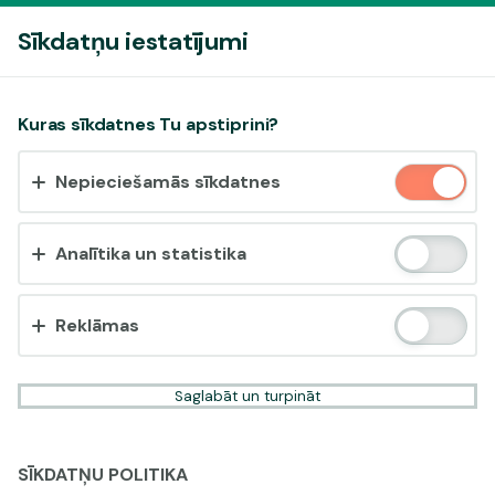
Pieslēgties
Sīkdatņu iestatījumi
Vai pieņemt sīkdatnes?
Kuras sīkdatnes Tu apstiprini?
Šī vietne izmanto 3 dažādu veidu sīkdatnes: obligāti
Nepieciešamās sīkdatnes
nepieciešamās, analītikas un statistikas, reklāmas.
Apstiprināt visu
Analītika un statistika
Iestatījumi un informācija
Reklāmas
Saglabāt un turpināt
SĪKDATŅU POLITIKA