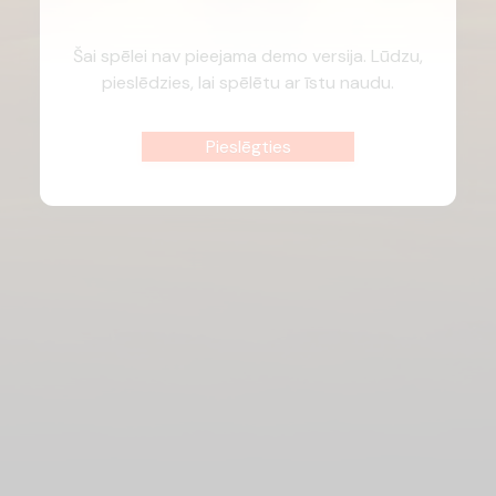
Šai spēlei nav pieejama demo versija. Lūdzu,
pieslēdzies, lai spēlētu ar īstu naudu.
Pieslēgties