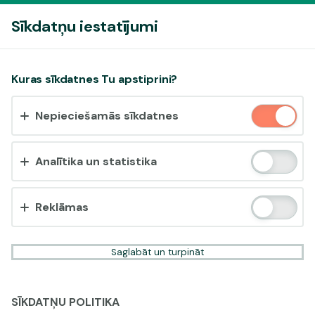
Pieslēgties
Sīkdatņu iestatījumi
Vai pieņemt sīkdatnes?
Kuras sīkdatnes Tu apstiprini?
Šī vietne izmanto 3 dažādu veidu sīkdatnes: obligāti
Nepieciešamās sīkdatnes
nepieciešamās, analītikas un statistikas, reklāmas.
Apstiprināt visu
Analītika un statistika
Iestatījumi un informācija
Reklāmas
Saglabāt un turpināt
SĪKDATŅU POLITIKA