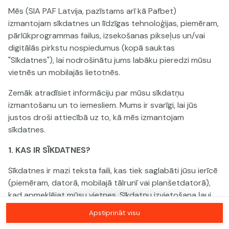
Mēs (SIA PAF Latvija, pazīstams arī kā Pafbet)
izmantojam sīkdatnes un līdzīgas tehnoloģijas, piemēram,
Šai spēlei nav pieejama demo versija. Lūdzu,
pārlūkprogrammas failus, izsekošanas pikseļus un/vai
pieslēdzies, lai spēlētu ar īstu naudu.
digitālās pirkstu nospiedumus (kopā sauktas
"Sīkdatnes"), lai nodrošinātu jums labāku pieredzi mūsu
Pieslēgties
vietnēs un mobilajās lietotnēs.
Zemāk atradīsiet informāciju par mūsu sīkdatņu
izmantošanu un to iemesliem. Mums ir svarīgi, lai jūs
justos droši attiecībā uz to, kā mēs izmantojam
sīkdatnes.
1. KAS IR SĪKDATNES?
Sīkdatnes ir mazi teksta faili, kas tiek saglabāti jūsu ierīcē
(piemēram, datorā, mobilajā tālrunī vai planšetdatorā),
kad apmeklējat mūsu vietnes. Sīkdatņu izvietošana ļauj
mums jūs atpazīt un saprast, kā jūs izmantojat mūsu
Apstiprināt visu
vietnes, kas palīdz mums uzlabot jūsu pieredzi un