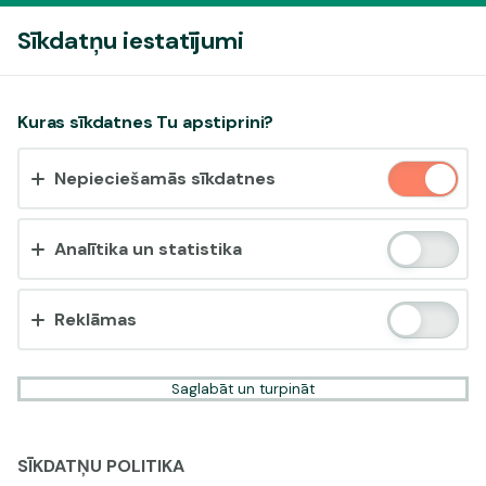
Pieslēgties
Sīkdatņu iestatījumi
Vai pieņemt sīkdatnes?
Kuras sīkdatnes Tu apstiprini?
Šī vietne izmanto 3 dažādu veidu sīkdatnes: obligāti
Nepieciešamās sīkdatnes
nepieciešamās, analītikas un statistikas, reklāmas.
Apstiprināt visu
Analītika un statistika
Iestatījumi un informācija
Reklāmas
Saglabāt un turpināt
SĪKDATŅU POLITIKA