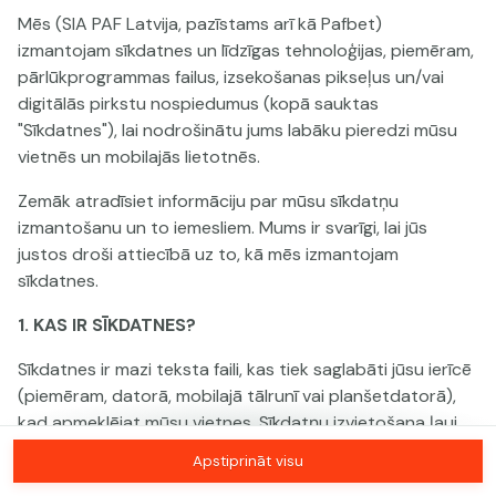
Mēs (SIA PAF Latvija, pazīstams arī kā Pafbet)
izmantojam sīkdatnes un līdzīgas tehnoloģijas, piemēram,
Šai spēlei nav pieejama demo versija. Lūdzu,
pārlūkprogrammas failus, izsekošanas pikseļus un/vai
pieslēdzies, lai spēlētu ar īstu naudu.
digitālās pirkstu nospiedumus (kopā sauktas
"Sīkdatnes"), lai nodrošinātu jums labāku pieredzi mūsu
Pieslēgties
vietnēs un mobilajās lietotnēs.
Zemāk atradīsiet informāciju par mūsu sīkdatņu
izmantošanu un to iemesliem. Mums ir svarīgi, lai jūs
justos droši attiecībā uz to, kā mēs izmantojam
sīkdatnes.
1. KAS IR SĪKDATNES?
Sīkdatnes ir mazi teksta faili, kas tiek saglabāti jūsu ierīcē
(piemēram, datorā, mobilajā tālrunī vai planšetdatorā),
kad apmeklējat mūsu vietnes. Sīkdatņu izvietošana ļauj
mums jūs atpazīt un saprast, kā jūs izmantojat mūsu
Apstiprināt visu
vietnes, kas palīdz mums uzlabot jūsu pieredzi un