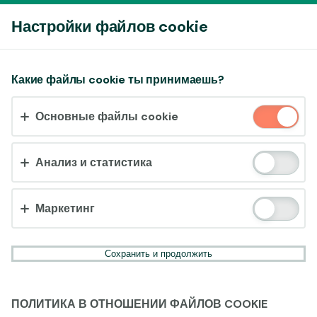
Войти
Настройки файлов cookie
Принять файлы cookie?
Какие файлы cookie ты принимаешь?
На этом веб-сайте используются 3 различных типа
Основные файлы cookie
файлов cookie: основные, отслеживающие и
маркетинговые.
Анализ и статистика
Принять всё
Настройки и информация
Маркетинг
Сохранить и продолжить
ПОЛИТИКА В ОТНОШЕНИИ ФАЙЛОВ COOKIE