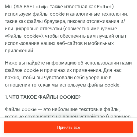
Мы (SIA PAF Latvija, также известная как Pafbet)
Эта игра недоступна как демо-версия.
используем файлы cookie и аналогичные технологии,
Пожалуйста, авторизуйся, чтобы играть в
такие как файлы браузера, пиксели отслеживания и/
эту игру на реальные деньги.
или цифровые отпечатки (совместно именуемые
«Файлы cookie»), чтобы обеспечить вам лучший опыт
использования наших веб-сайтов и мобильных
Войти
приложений.
Ниже вы найдёте информацию об использовании нами
файлов cookie и причинах их применения. Для нас
важно, чтобы вы чувствовали себя уверенно в
отношении того, как мы используем файлы cookie.
1. ЧТО ТАКОЕ ФАЙЛЫ COOKIE?
Файлы cookie — это небольшие текстовые файлы,
которые сохраняются на вашем устройстве (например,
на компьютере, мобильном телефоне или планшете)
Принять всё
при посещении наших веб-сайтов. Размещение