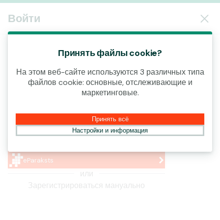
Войти
Войти
Принять файлы cookie?
Бонусное предложение доступно
только новым клиентам.
На этом веб-сайте используются 3 различных типа
файлов cookie: основные, отслеживающие и
Сделай депозит 20 € и сыграй
маркетинговые.
50 раундов, чтобы получить
реальных денег
5 € реальных денег!
Принять всё
Войти или зарегистрироваться
Настройки и информация
Smart-ID
eParaksts
или
Зарегистрироваться мануально