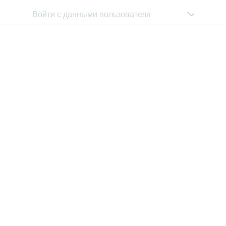
Войти с данными пользователя
Pirots 3
Rich Wilde and the Tome of Insanity
Sauna Vikings
Chaos Crew 2
Scales of Dead
Sweet Alchemy 100